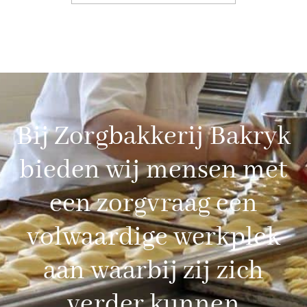
Bij Zorgbakkerij Bakryk
bieden wij mensen met
een zorgvraag een
volwaardige werkplek
aan waarbij zij zich
verder kunnen