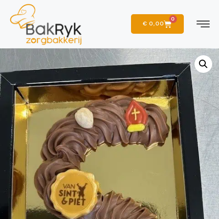
0
€
0,00