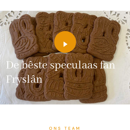
De bêste speculaas fan
Fryslân
ONS TEAM