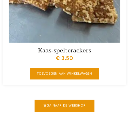
Kaas-speltcrackers
€
3,50
TOEVOEGEN AAN WINKELWAGEN
GA NAAR DE WEBSHOP