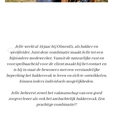
Jelle werkt al 19 jaar bij OlmenEs, als bakker en
werkleider. Juist deze combinatie maakt Jelle tot een
re
bijzondere medewerker. Vanuit de natuurlijke rust en
o.
voorspelbaarheid voor de client maakt hij het contact en
al
is hij in staat de bewoners met een verstandelijke
beperking het bakkersvak te leren en zich te ontwikkelen,
k
binnen ieders individuele mogelijkheden.
vo
Jelle beheerst zowel het vakmanschap van een goed
mo
zorgverlener als ook het ambachtelijk bakkersvak. Een
prachtige combinatie!!