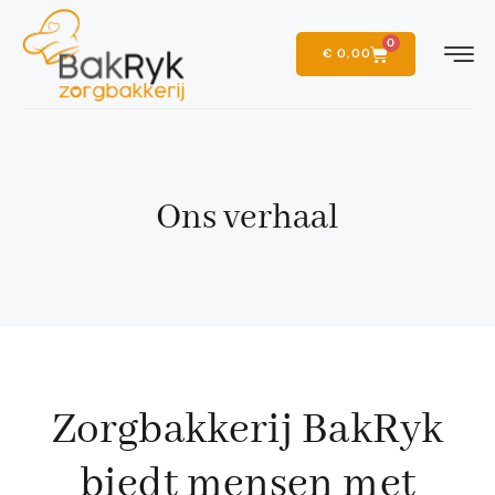
0
€
0,00
Ons verhaal
Zorgbakkerij BakRyk
biedt mensen met