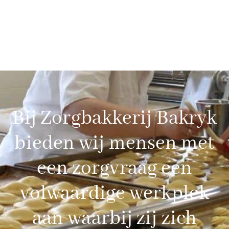
Bij Zorgbakkerij Bakryk
bieden wij mensen met
een zorgvraag een
volwaardige werkplek
aan waarbij zij zich