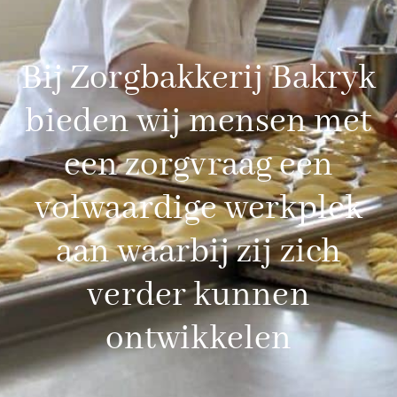
Bij Zorgbakkerij Bakryk
bieden wij mensen met
een zorgvraag een
volwaardige werkplek
aan waarbij zij zich
verder kunnen
ontwikkelen