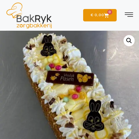
0
€
0,00