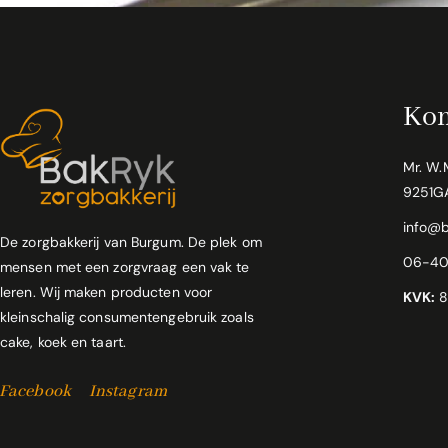
Kom
Mr. W.
9251G
info@b
De zorgbakkerij van Burgum. De plek om
06-4
mensen met een zorgvraag een vak te
leren. Wij maken producten voor
KVK:
8
kleinschalig consumentengebruik zoals
cake, koek en taart.
Facebook
Instagram