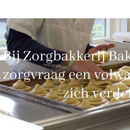
Bij Zorgbakkerij Ba
zorgvraag een volwa
zich verd