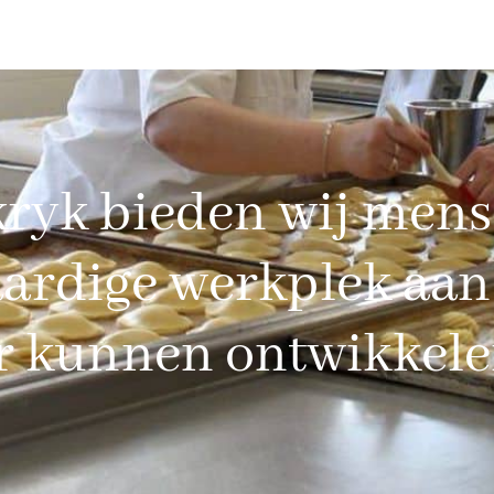
kryk bieden wij men
ardige werkplek aan 
er kunnen ontwikkel