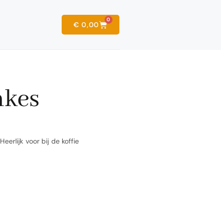
0
€
0,00
mkes
erlijk voor bij de koffie