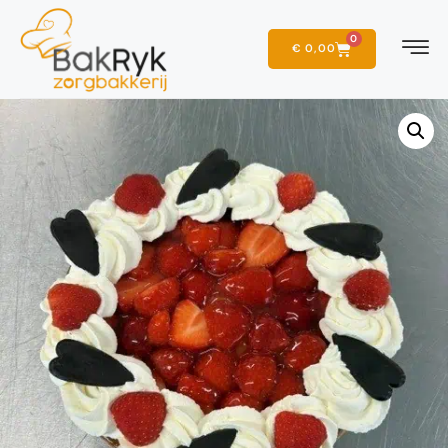
0
€
0,00